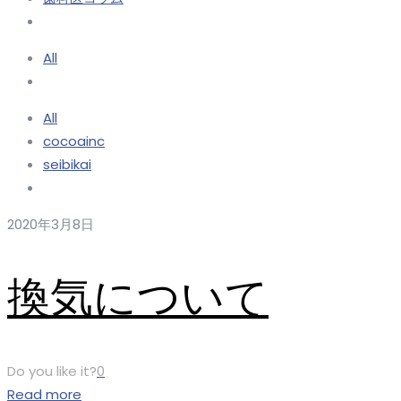
All
All
cocoainc
seibikai
2020年3月8日
換気について
Do you like it?
0
Read more