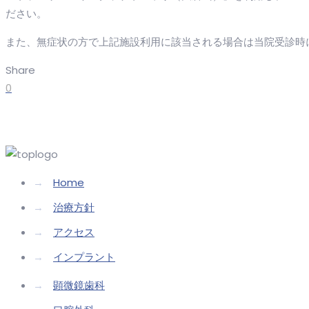
ださい。
また、無症状の方で上記施設利用に該当される場合は当院受診時
Share
0
→
Home
→
治療方針
→
アクセス
→
インプラント
→
顕微鏡歯科