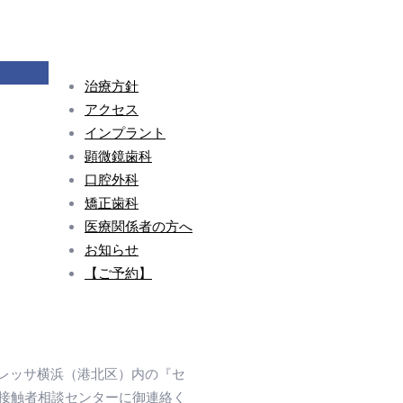
治療方針
アクセス
インプラント
顕微鏡歯科
口腔外科
矯正歯科
医療関係者の方へ
お知らせ
【ご予約】
トレッサ横浜（港北区）内の『セ
・接触者相談センターに御連絡く